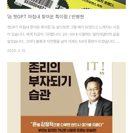
🚀 챗GPT 마침내 찾아온 특이점 / 반병현
챗GPT 마침내 찾아온 특이점 🚀 살다보면 그럴 때가 되었다고 느껴지는 시점
이 있습니다. 제게 지금이 그러합니다. 20~30대 시절에는 얼리어댑터의 삶을
살았습니다. 그러다 불혹과 지천명을 넘어 이제는 50대 중반이 되었습니다. 새
로운 지식이나 기술보다는 기존에 알고 있는 지식을 재활용하며 살아가는데 너
2025. 2. 12.
무 익숙해져 버렸습니다. 인생 2막에 대해 진진하게 고민을 하면서, 더 늦기전,
특이점이 닥치기전에 막차라도 타야겠다는 생각을 했습니다. 챗GPT와 관련
해서 더 미룰 수는 없었습니다. 도서관에 들러 책을 검색하고 4권을 빌렸습니
다. 안녕하세요, 여러분! 😊 인공지능 기술이 우리의 삶을 어떻게 변화시키고
있는지 궁금하지 않으신가요? 오늘은 반병현 저자의 신..