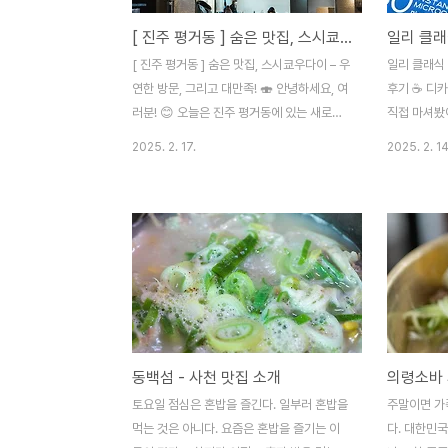
[ 진주 평거동 ] 숨은 맛집, 스시쿄우다이 – 우연한 방문, 그리고 대만족! 🍣
[ 진주 평거동 ] 숨은 맛집, 스시쿄우다이 – 우
일리 클래식
연한 방문, 그리고 대만족! 🍣 안녕하세요, 여
후기 ☕ 디카페인 커피믹스, 과연 맛있을까?
러분! 😊 오늘은 진주 평거동에 있는 새로운
직접 마셔봤어요! 안녕하세요, 
맛집을 소개하려고 합니다. 소개할 곳은 제목
여러분! ☕ 혹시 카페인 때문에 늦은 밤 커피
2025. 2. 17.
2025. 2. 14
에서 보셨듯 스시쿄우다이라는 일식집입니
를 못 마시거
다. 지난 주말, 아내와 함께 **진주의 핫플**
페인 커피를 찾고 
"피스풀데이"를 찾았다가 재료 소진으로 발
인 함량이 
길을 돌려야 했어요. 😭 아래에 피스풀데이
요즘은 디카
라는 곳에 대한 포스팅은 링크로 남기겠습니
그래서 이번
다. 대안으로 **"비스트로092"**에서 스테
커피믹스를 
이크를 먹으려 했지만, 예약 손님으로 가득
요! 과연 이 커피가 일반 커피와 비교해서 얼
차 또다시 좌절… 그때 우연히 발견한 곳이
마나 맛있을
**"스시쿄우다이"**. 사전 정보 없이 방문했
서 밍밍하지는 
동백섬 - 사천 맛집 소개
지만, **결과는 대만족!** 🎉 맛도 좋았고,
인해보도록 해요! 📋 목차 일
아내도 만족했고..
토요일 점심은 혼밥을 즐긴다. 일부러 혼밥을
주말이면 가
먹는 것은 아니다. 요즘은 혼밥을 즐기는 이
다. 대한민