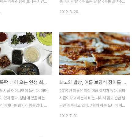
영장 수는 ..
중에는 가족과 함께 보내는 시간이
종 바지락 칼국수 또는 팥 칼국수를 끓여주었
 때문에 주말에는 최대한 가족과
다. 국수를 먹는 즐거움도 있었지만 밀가루
.
2019. 8. 20.
보내려 한다. 물론 사진과 드론
반죽을 병으로 밀어서 면을 만들어 내는 것이
활로 시작하면서 혼자서 밖으로 다
재미있었다. 그럼에도 국수를 자주 먹을 수
 늘었다. 그러나 가능한 가족과
없었다. 아버지가 국수를 싫어하셨기 때문이
한다. 고맙게도 이런 나를 이해
다. 식민지 시대 일본에서 장사를 하다가 해
녀주고 있다. 어느 무더웠던 여
방 후 국내로 들어와서도 장사를 했던 외가는
째 아이와 초전공원으로 산책을 나
부유했지만 아버지는 어렵게 자랐다고 했다.
 큰 아이 이발을 시키고 합류한
어려서부터 쌀밥이 아닌 보리밥이나 밀가루
점심은 최근 자주 이용하는 우동
를 많이 먹어서 밀가루로 만든 음식을 싫어하
분식)에서 해결하기로 했다. 둘째
셨다. 때문에 어머니는 당신과 우리를 위해
언제라도 뚝딱 내어 오는 인생 최고의 어머니표 시골밥상
최고의 밥상, 여름 보양식 장어를 먹다
을 거닐다 먼저 우동분으로 향했
국수를 준비하고도 아버지를 위해서 따로 밥
이 많을까 봐 미리 주문을 하려고
을 준비하곤 하셨다. 아버지로 인해서 국수를
끔 시골 어머니댁에 들린다. 어머
2019년 여름은 아직 여름 같지가 않다. 장마
. 그런데 영업을 하지 않는다. 원래
자주 먹을 수 없었기 때문에 국수를 좋아했는
 있어 좋다. 성남에 있을 때는
시즌이라고 하는데 비는 내리지 않고 습한 날
..
지 모른다. 아무튼 그 때문..
면 어머니를 뵙기가 힘들었다. 벌
씨만 계속되고 있다. 7월의 하순 드디어 아이
착한 것이 14년째다. 어쩌면 사
들의 여름방학이 시작되었다. 일부 직장들도
2019. 7. 31.
 내리게 된 것도 어머니 때문이
이번 주부터 휴가가 시작되었다. 나의 휴가는
이 많았던 어머니는 큰 수술만도
다음 주부터 시작이다. 그래서 주말 일부러
았다. 어머니 당신께서도 지금까지
시간을 내어 시골 어머니댁을 다녀왔다. 마침