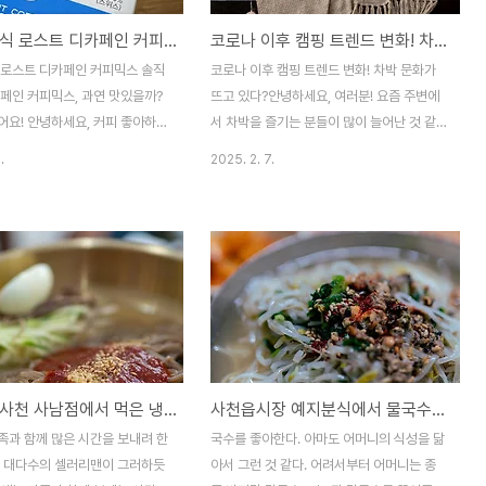
일리 클래식 로스트 디카페인 커피믹스 솔직 후기 ☕
코로나 이후 캠핑 트렌드 변화! 차박 문화가 뜨고 있다?
 로스트 디카페인 커피믹스 솔직
코로나 이후 캠핑 트렌드 변화! 차박 문화가
뜨고 있다?안녕하세요, 여러분! 요즘 주변에
커피 좋아하는
서 차박을 즐기는 분들이 많이 늘어난 것 같
지 않나요? 코로나19 이후 캠핑과 차박이 새
.
2025. 2. 7.
나, 부담 없이 가볍게 즐길 디카
로운 여행 문화로 자리 잡으면서, 관련 시장
계신가요? 저도 원래 카페
도 빠르게 성장하고 있어요. 오늘은 코로나
높은 원두를 즐기던 사람이었는데,
이후 캠핑 트렌드가 어떻게 변화했는지, 그리
페인 커피에 빠져버렸어요. 😆
고 차박 문화가 얼마나 확산되었는지 알아보
에 일리 클래식 로스트 디카페인
려고 합니다!📋 목차캠핑 인구 증가 📈차박
직접 마셔보고 후기를 준비했어
문화의 확산 🚙캠핑 시장 규모 변화 💰차박
관련 통계 📊미래 전망과 결론 🔮캠핑 인구
지, 그리고 카페인이 빠졌다고 해
증가 📈코로나19 이후, 사람들은 안전한 야
않을지 궁금하시죠? 함께 확
외 활동을 찾기 시작했어요. 그중에서도 캠핑
의령소바 사천 사남점에서 먹은 냉메밀국수, 메밀치즈돈까스
사천읍시장 예지분식에서 물국수로 점심을 해결하다
리 클래식 로스
은 사회적 거리두기를 유지하면서도 자연을
트 디카페인 커피믹스의 특징 ..
만끽할 수 있어 큰 인기를 끌었죠. 한국관광
족과 함께 많은 시간을 보내려 한
국수를 좋아한다. 아마도 어머니의 식성을 닮
협회중앙회에 따르면, 2023년 기준 전국 야
국 대다수의 셀러리맨이 그러하듯
아서 그런 것 같다. 어려서부터 어머니는 종