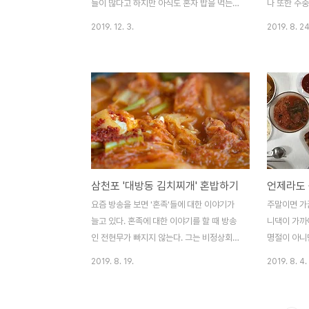
들이 많다고 하지만 아직도 혼자 밥을 먹는
나 또한 주
것이 어색하다. 어중간하게 점심때를 놓치는
거의 없다.
2019. 12. 3.
2019. 8. 24
경우가 많아서 어쩔 수 없이 혼자서 점심을
함께 시간을 
먹는다. 특별한 경우가 아니면 사천읍시장 국
을 취미 생
수 골목에서 국수를 먹는다. 국수를 그만큼
니는 시간도
좋아하고 혼자서 먹기에도 부담이 없기 때문
함께 다니려 
이다. 더군다나 때를 놓친 토요일 점심으로
하고 함께 다
국수는 안성맞춤이다. 나의 페이스북을 통해
름 주말 둘
토요일 혼자서 국수를 먹은 사진들이 많다.
갔다. 아내는
그러나 가끔은 국수가 아닌 다른 것을 먹고
다고 했다. 
싶을 때가 있다. 국수도 좋아하지만 국밥 종
분(우리동네
삼천포 '대방동 김치찌개' 혼밥하기
류도 좋아한다. 소고기국밥, 돼지국밥은 기본
아이와 공원
이고 설렁탕, 도가니탕, 추어탕 등의 국밥도
다. 혹 손님
요즘 방송을 보면 '혼족'들에 대한 이야기가
주말이면 가
좋아한다. 아이들도 아빠인 나의 식성을 닮아
했다. 헐..
늘고 있다. 혼족에 대한 이야기를 할 때 방송
니댁이 가까이
서 국밥을 좋아한다. 다..
주말에는 영업
인 전현무가 빠지지 않는다. 그는 비정상회
명절이 아니
담, 나 혼자 산다, 해투 4 등에서 대학시절부
써 사천에 정
2019. 8. 19.
2019. 8. 4.
터 아웃 사이더로 혼자서 밥 먹는 것을 즐겼
천에 뿌리를
다는 얘기를 자주 했는데, 최근 방영된
다. 늘 잔병
JTBC의 '혼라이프 만족 프로젝트 - 혼족어
몇 차례 받