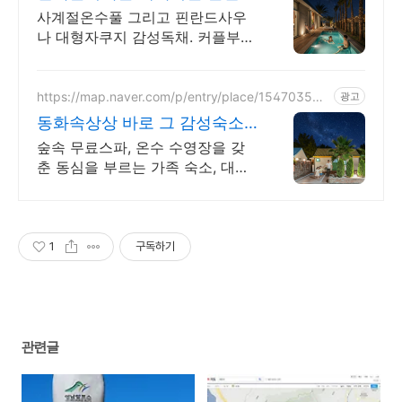
르세라핌도 다녀간 감성풀빌라
사계절온수풀 그리고 핀란드사우
나 대형자쿠지 감성독채. 커플부터
대가족까지 힐링숙소 여행피로 녹
이는 온수풀과 스파, 불멍.제주해
녀마을 돌담길 속에서느끼는 온전
https://map.naver.com/p/entry/place/154703587
광고
9
한휴식
동화속상상 바로 그 감성숙소
제주서쪽 오설록근처 완벽독채
숲속 무료스파, 온수 수영장을 갖
춘 동심을 부르는 가족 숙소, 대가
족환영, 바베큐 아이들과 어른 모
두 좋아하는 따뜻한 수영장과 스
파, 아기용품 풀 세트 제공, 청결
1
구독하기
관련글