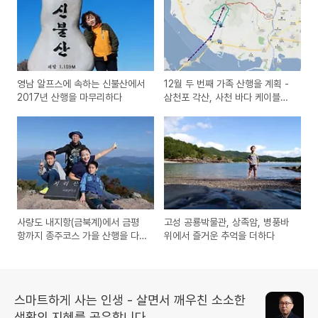
영남 알프스에 속하는 신불산에서
12월 두 번째 가족 산행을 계획 -
2017년 산행을 마무리하다
삼천포 각산, 사천 바다 케이블카
를 따라 오르기
사량도 내지항(금북계)에서 금평
고성 공룡박물관, 상족암, 병풍바
항까지 종주코스 가을 산행을 다
위에서 즐거운 추억을 더하다
녀오다
스마트하게 사는 인생 - 살면서 깨우친 소소한
생활의 지혜를 공유합니다.