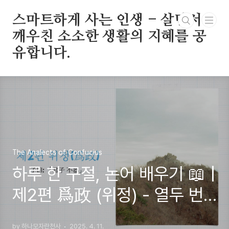
본문 바로가기
스마트하게 사는 인생 - 살면서
깨우친 소소한 생활의 지혜를 공
유합니다.
The Analects of Confucius
하루 한 구절, 논어 배우기 📖 |
제2편 爲政 (위정) - 열두 번
째 구절
by 하나모자란천사
2025. 4. 11.