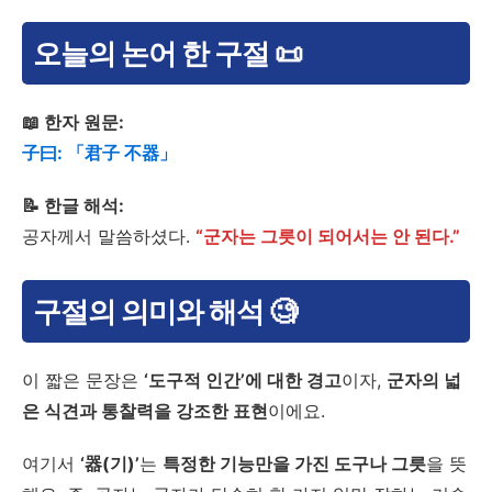
오늘의 논어 한 구절 📜
📖 한자 원문:
子曰: 「君子 不器」
📝 한글 해석:
공자께서 말씀하셨다.
“군자는 그릇이 되어서는 안 된다.”
구절의 의미와 해석 🧐
이 짧은 문장은
‘도구적 인간’에 대한 경고
이자,
군자의 넓
은 식견과 통찰력을 강조한 표현
이에요.
여기서
‘器(기)’
는
특정한 기능만을 가진 도구나 그릇
을 뜻