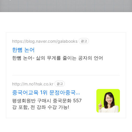
https://blog.naver.com/galabooks
광고
한뼘 논어
한뼘 논어- 삶의 무게를 줄이는 공자의 언어
http://m.no1hsk.co.kr
광고
중국어교육 1위 문정아중국어
브랜드파워 3년연속 대상수상
평생회원반 구매시 중국문화 557
강 포함, 전 강좌 수강 가능!